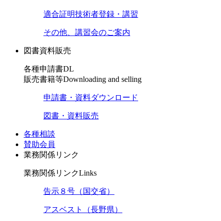
適合証明技術者登録・講習
その他、講習会のご案内
図書資料販売
各種申請書DL
販売書籍等
Downloading and selling
申請書・資料ダウンロード
図書・資料販売
各種相談
賛助会員
業務関係リンク
業務関係リンク
Links
告示８号（国交省）
アスベスト（長野県）