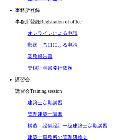
事務所登録
事務所登録
Registration of office
オンラインによる申請
郵送・窓口による申請
業務報告書
登録証明書発行依頼
講習会
講習会
Training session
建築士定期講習
管理建築士講習
構造・設備設計一級建築士定期講習
建築士事務所の管理研修会