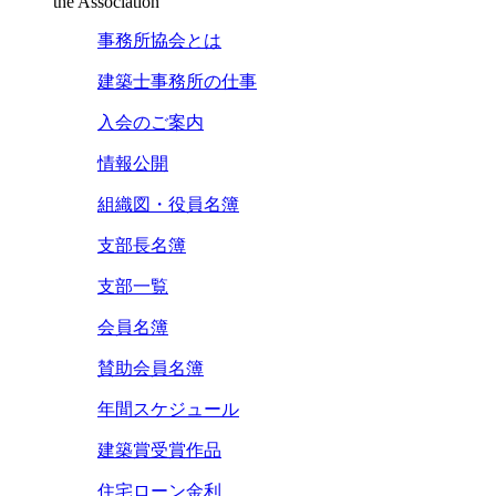
the Association
事務所協会とは
建築士事務所の仕事
入会のご案内
情報公開
組織図・役員名簿
支部長名簿
支部一覧
会員名簿
賛助会員名簿
年間スケジュール
建築賞受賞作品
住宅ローン金利