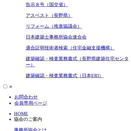
告示８号（国交省）
アスベスト（長野県）
リフォーム（推進協議会）
日本建築士事務所協会連合会
適合証明技術者検索（住宅金融支援機構）
建築確認・検査業務書式（長野県建築住宅センタ
ー）
建築確認・検査業務書式（日本ERI）
≡
お問合わせ
会員専用ページ
HOME
協会のご案内
事務所協会とは