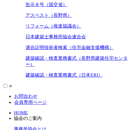
告示８号（国交省）
アスベスト（長野県）
リフォーム（推進協議会）
日本建築士事務所協会連合会
適合証明技術者検索（住宅金融支援機構）
建築確認・検査業務書式（長野県建築住宅センタ
ー）
建築確認・検査業務書式（日本ERI）
≡
お問合わせ
会員専用ページ
HOME
協会のご案内
事務所協会とは