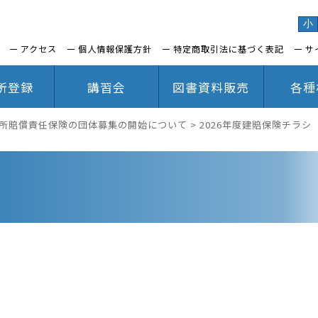
小
アクセス
個人情報保護方針
特定商取引法に基づく表記
サ
所登録
講習会
図書資料販売
各種
事務所賠償責任保険の団体募集の開始について
>
2026年度建賠保険チラシ