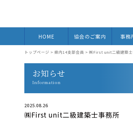
HOME
協会のご案内
事務
トップページ
>
県内14支部会員
>
㈱First unit二級建
お知らせ
Information
2025.08.26
㈱First unit二級建築士事務所