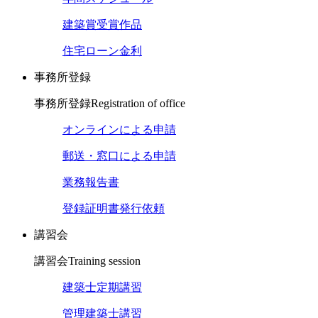
建築賞受賞作品
住宅ローン金利
事務所登録
事務所登録
Registration of office
オンラインによる申請
郵送・窓口による申請
業務報告書
登録証明書発行依頼
講習会
講習会
Training session
建築士定期講習
管理建築士講習