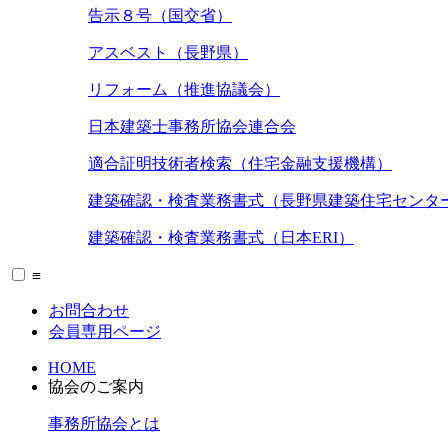
告示８号（国交省）
アスベスト（長野県）
リフォーム（推進協議会）
日本建築士事務所協会連合会
適合証明技術者検索（住宅金融支援機構）
建築確認・検査業務書式（長野県建築住宅センタ
建築確認・検査業務書式（日本ERI）
≡
お問合わせ
会員専用ページ
HOME
協会のご案内
事務所協会とは