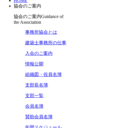
HOME
協会のご案内
協会のご案内
Guidance of
the Association
事務所協会とは
建築士事務所の仕事
入会のご案内
情報公開
組織図・役員名簿
支部長名簿
支部一覧
会員名簿
賛助会員名簿
年間スケジュール