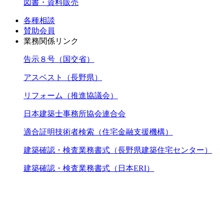
図書・資料販売
各種相談
賛助会員
業務関係リンク
告示８号（国交省）
アスベスト（長野県）
リフォーム（推進協議会）
日本建築士事務所協会連合会
適合証明技術者検索（住宅金融支援機構）
建築確認・検査業務書式（長野県建築住宅センター）
建築確認・検査業務書式（日本ERI）