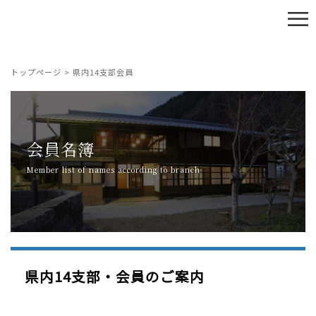
≡
トップページ
>
県内14支部会員
会員名簿
Member list of names according to branch
県内14支部・会員のご案内