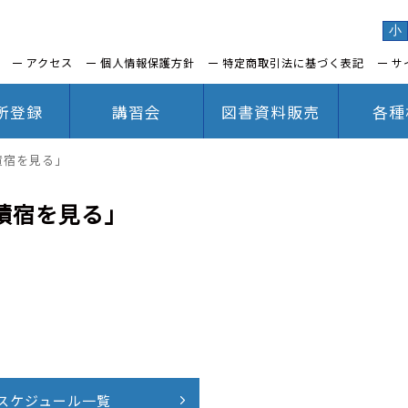
小
アクセス
個人情報保護方針
特定商取引法に基づく表記
サ
所登録
講習会
図書資料販売
各種
績宿を見る」
績宿を見る」
スケジュール一覧