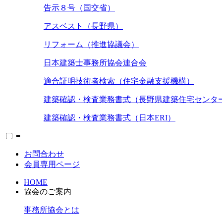
告示８号（国交省）
アスベスト（長野県）
リフォーム（推進協議会）
日本建築士事務所協会連合会
適合証明技術者検索（住宅金融支援機構）
建築確認・検査業務書式（長野県建築住宅センタ
建築確認・検査業務書式（日本ERI）
≡
お問合わせ
会員専用ページ
HOME
協会のご案内
事務所協会とは