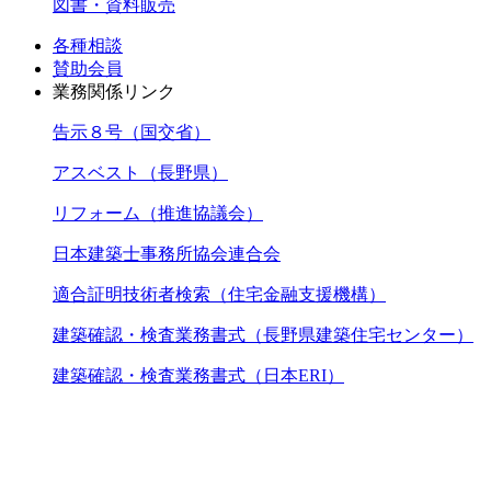
図書・資料販売
各種相談
賛助会員
業務関係リンク
告示８号（国交省）
アスベスト（長野県）
リフォーム（推進協議会）
日本建築士事務所協会連合会
適合証明技術者検索（住宅金融支援機構）
建築確認・検査業務書式（長野県建築住宅センター）
建築確認・検査業務書式（日本ERI）