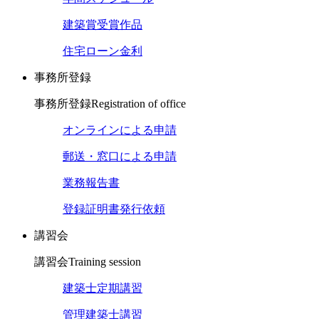
建築賞受賞作品
住宅ローン金利
事務所登録
事務所登録
Registration of office
オンラインによる申請
郵送・窓口による申請
業務報告書
登録証明書発行依頼
講習会
講習会
Training session
建築士定期講習
管理建築士講習