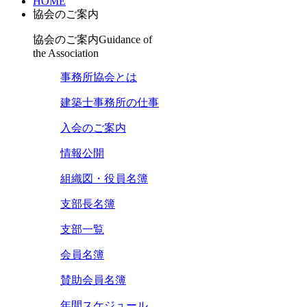
HOME
協会のご案内
協会のご案内
Guidance of
the Association
事務所協会とは
建築士事務所の仕事
入会のご案内
情報公開
組織図・役員名簿
支部長名簿
支部一覧
会員名簿
賛助会員名簿
年間スケジュール