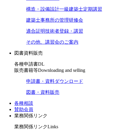
構造・設備設計一級建築士定期講習
建築士事務所の管理研修会
適合証明技術者登録・講習
その他、講習会のご案内
図書資料販売
各種申請書DL
販売書籍等
Downloading and selling
申請書・資料ダウンロード
図書・資料販売
各種相談
賛助会員
業務関係リンク
業務関係リンク
Links