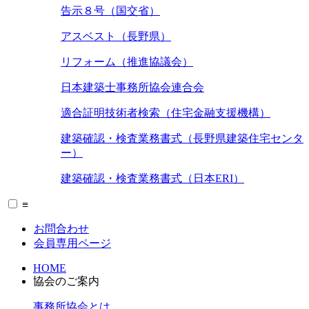
告示８号（国交省）
アスベスト（長野県）
リフォーム（推進協議会）
日本建築士事務所協会連合会
適合証明技術者検索（住宅金融支援機構）
建築確認・検査業務書式（長野県建築住宅センタ
ー）
建築確認・検査業務書式（日本ERI）
≡
お問合わせ
会員専用ページ
HOME
協会のご案内
事務所協会とは