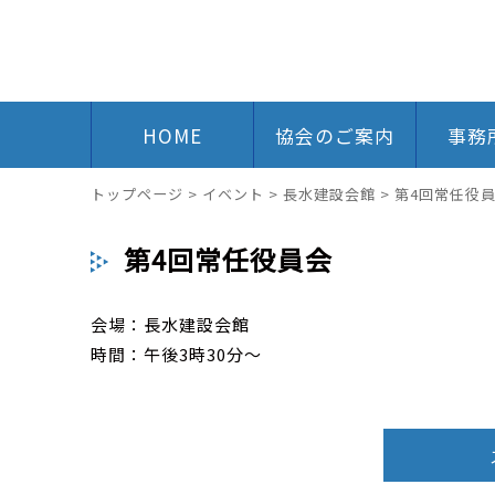
HOME
協会のご案内
事務
トップページ
>
イベント
>
長水建設会館
>
第4回常任役
第4回常任役員会
会場：長水建設会館
時間：午後3時30分～