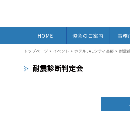
HOME
協会のご案内
事務
トップページ
>
イベント
>
ホテルJALシティ長野
>
耐震
耐震診断判定会