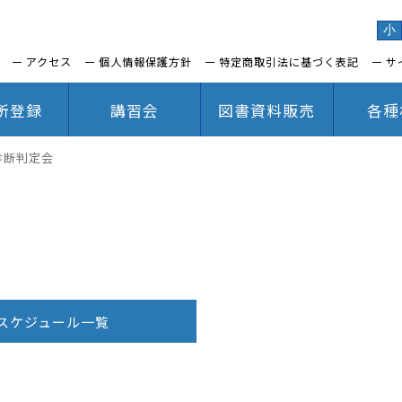
小
アクセス
個人情報保護方針
特定商取引法に基づく表記
サ
所登録
講習会
図書資料販売
各種
診断判定会
スケジュール一覧