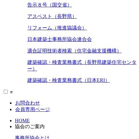
告示８号（国交省）
アスベスト（長野県）
リフォーム（推進協議会）
日本建築士事務所協会連合会
適合証明技術者検索（住宅金融支援機構）
建築確認・検査業務書式（長野県建築住宅センタ
ー）
建築確認・検査業務書式（日本ERI）
≡
お問合わせ
会員専用ページ
HOME
協会のご案内
事務所協会とは