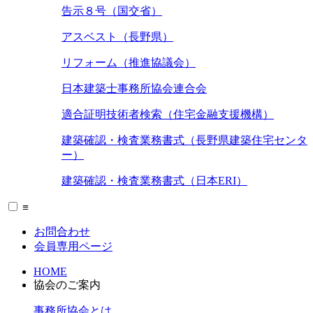
告示８号（国交省）
アスベスト（長野県）
リフォーム（推進協議会）
日本建築士事務所協会連合会
適合証明技術者検索（住宅金融支援機構）
建築確認・検査業務書式（長野県建築住宅センタ
ー）
建築確認・検査業務書式（日本ERI）
≡
お問合わせ
会員専用ページ
HOME
協会のご案内
事務所協会とは