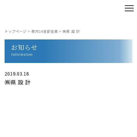
≡
トップページ
>
県内14支部会員
>
㈱県 設 計
お知らせ
Information
2019.03.18
㈱県 設 計