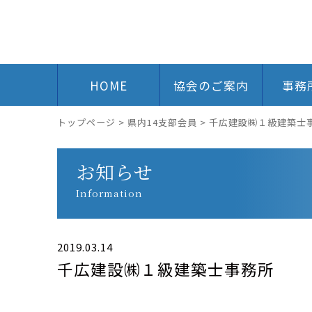
HOME
協会のご案内
事務
トップページ
>
県内14支部会員
>
千広建設㈱１級建築士
お知らせ
Information
2019.03.14
千広建設㈱１級建築士事務所