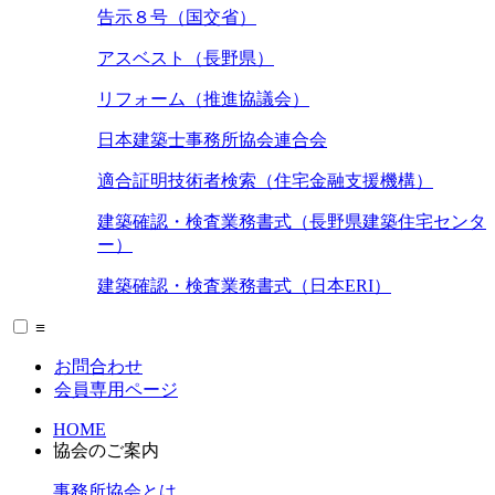
告示８号（国交省）
アスベスト（長野県）
リフォーム（推進協議会）
日本建築士事務所協会連合会
適合証明技術者検索（住宅金融支援機構）
建築確認・検査業務書式（長野県建築住宅センタ
ー）
建築確認・検査業務書式（日本ERI）
≡
お問合わせ
会員専用ページ
HOME
協会のご案内
事務所協会とは