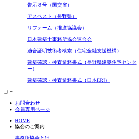
告示８号（国交省）
アスベスト（長野県）
リフォーム（推進協議会）
日本建築士事務所協会連合会
適合証明技術者検索（住宅金融支援機構）
建築確認・検査業務書式（長野県建築住宅センタ
ー）
建築確認・検査業務書式（日本ERI）
≡
お問合わせ
会員専用ページ
HOME
協会のご案内
事務所協会とは