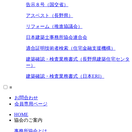
告示８号（国交省）
アスベスト（長野県）
リフォーム（推進協議会）
日本建築士事務所協会連合会
適合証明技術者検索（住宅金融支援機構）
建築確認・検査業務書式（長野県建築住宅センタ
ー）
建築確認・検査業務書式（日本ERI）
≡
お問合わせ
会員専用ページ
HOME
協会のご案内
事務所協会とは