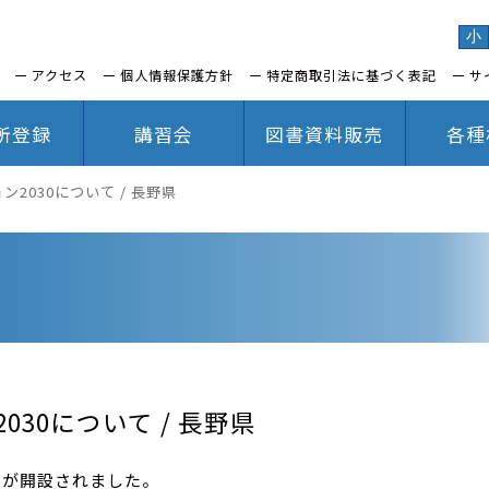
小
アクセス
個人情報保護方針
特定商取引法に基づく表記
サ
所登録
講習会
図書資料販売
各種
2030について / 長野県
30について / 長野県
トが開設されました。