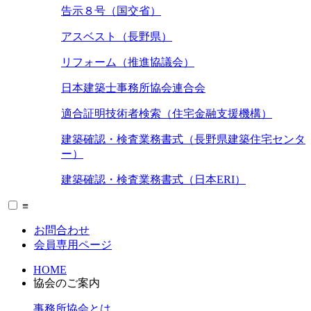
告示８号（国交省）
アスベスト（長野県）
リフォーム（推進協議会）
日本建築士事務所協会連合会
適合証明技術者検索（住宅金融支援機構）
建築確認・検査業務書式（長野県建築住宅センタ
ー）
建築確認・検査業務書式（日本ERI）
≡
お問合わせ
会員専用ページ
HOME
協会のご案内
事務所協会とは