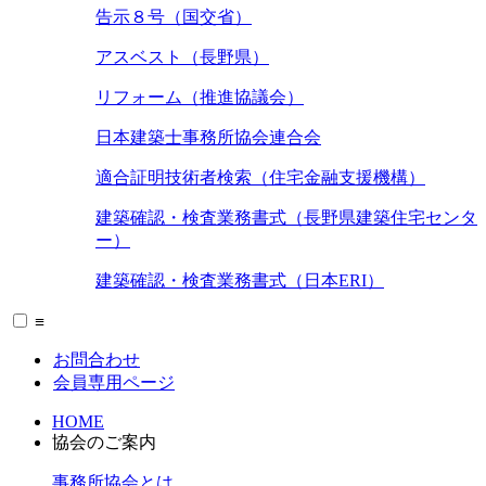
告示８号（国交省）
アスベスト（長野県）
リフォーム（推進協議会）
日本建築士事務所協会連合会
適合証明技術者検索（住宅金融支援機構）
建築確認・検査業務書式（長野県建築住宅センタ
ー）
建築確認・検査業務書式（日本ERI）
≡
お問合わせ
会員専用ページ
HOME
協会のご案内
事務所協会とは