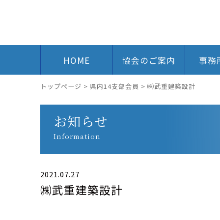
HOME
協会のご案内
事務
トップページ
>
県内14支部会員
>
㈱武重建築設計
お知らせ
Information
2021.07.27
㈱武重建築設計