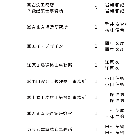
㈱岩渕工務店
岩渕 和記
2
２級建築士事務所
岩渕 和記
新井 さやか
㈲Ａ＆Ａ構造研究所
1
横林 俊希
西村 文彦
㈱エイ・デザイン
1
西村 文彦
江原 久
江原１級建築士事務所
1
江原 久
小口 信弘
㈲小口設計１級建築士事務所
1
小口 信弘
上條 浩信
㈲上條工務店１級設計事務所
1
上條 浩信
上村 英成
㈱カミムラ建築研究室
1
平林 昌倫
田村 茂智
カラム建築構造事務所
1
田村 茂智