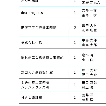
㈲ちの設計
1
茅野 芽九六
吉澤 一樹
dna-projects
1
吉澤 一樹
田中 久尚
田匠花工舎設計事務所
2
花岡 成宣
中島 太郎
株式会社中島
1
中島 太郎
倉科 明
鍋林建工１級建築士事務所
1
小口 修
野口 大介
野口大介建築設計室
1
野口 大介
１級建築士事務所
田口 京弥
1
ハシバテクノス㈱
村上 潤一
荒井 洋
ＨＡＬ設計室
1
荒井 洋