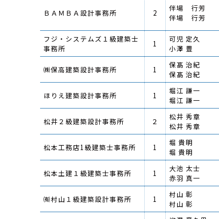
伴場 行芳
ＢＡＭＢＡ設計事務所
2
伴場 行芳
フジ・システムズ１級建築士
可児 定久
1
事務所
小澤 豊
保髙 治紀
㈱保高建築設計事務所
1
保髙 治紀
堀江 謙一
ほりえ建築設計事務所
1
堀江 謙一
松井 秀章
松井２級建築設計事務所
２
松井 秀章
堀 貴明
松本工務店1級建築士事務所
1
堀 貴明
大池 太士
松本土建１級建築士事務所
1
赤羽 真一
村山 彰
㈲村山１級建築設計事務所
1
村山 彰