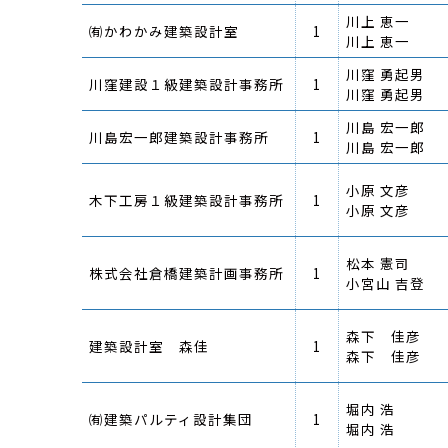
川上 恵一
㈲かわかみ建築設計室
1
川上 恵一
川窪 勇起男
川窪建設１級建築設計事務所
1
川窪 勇起男
川島 宏一郎
川島宏一郎建築設計事務所
1
川島 宏一郎
小原 文彦
木下工房１級建築設計事務所
1
小原 文彦
松本 憲司
株式会社倉橋建築計画事務所
1
小宮山 吉登
森下 佳彦
建築設計室 森佳
1
森下 佳彦
堀内 浩
㈲建築パルティ設計集団
1
堀内 浩