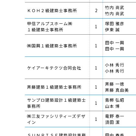
竹内 尚武
ＫＯＨ２級建築士事務所
2
竹内 尚武
甲信アルプスホーム㈱
塚田 雅彦
1
１級建築士事務所
伊東 誠
田中 一興
㈱国興１級建築士事務所
1
田中 一興
小林 秀行
ケイアーキテクツ合同会社
1
小林 秀行
斉藤 一徳
斉藤建築１級建築士事務所
1
斉藤 真由美
サンプロ建築設計１級建築士
青栁 弘昭
1
事務所
山本 博
㈱三友ファシリティーズデザ
竜野 泰一
1
イン
須田 潔
ＳＵＮＲＩＳＥ建築設計事務
田中 春香