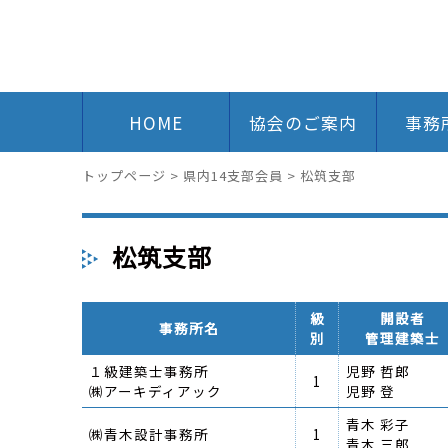
HOME
協会のご案内
事務
トップページ
>
県内14支部会員
>
松筑支部
松筑支部
級
開設者
事務所名
別
管理建築士
１級建築士事務所
児野 哲郎
1
㈱アーキディアック
児野 登
青木 彩子
㈱青木設計事務所
1
青木 三郎