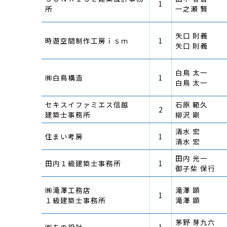
1
所
一之瀬 賢
矢口 則義
時遊空間制作工房ｉｓｍ
1
矢口 則義
白鳥 太一
㈱白鳥構造
1
白鳥 太一
セキスイファミエス信越
石原 範久
2
建築士事務所
柳沢 剛
清水 宏
住まい考房
1
清水 宏
田内 光一
田内１級建築士事務所
1
御子柴 保行
㈱滝澤工務店
滝澤 顕
1
１級建築士事務所
滝澤 顕
茅野 芽九六