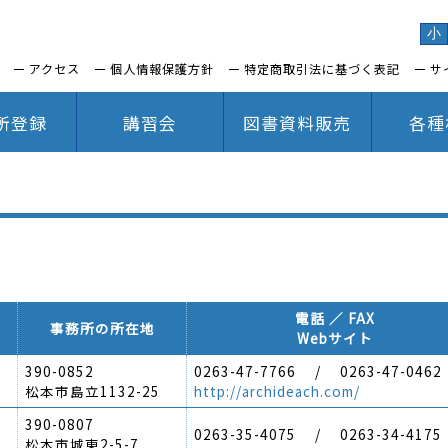
小
アクセス
個人情報保護方針
特定商取引法に基づく表記
サ
所登録
講習会
図書資料販売
各種
電話 ／ FAX
事務所の所在地
Webサイト
390-0852
0263-47-7766 / 0263-47-0462
松本市島立1132-25
http://archideach.com/
390-0807
0263-35-4075 / 0263-34-4175
松本市城東2-5-7