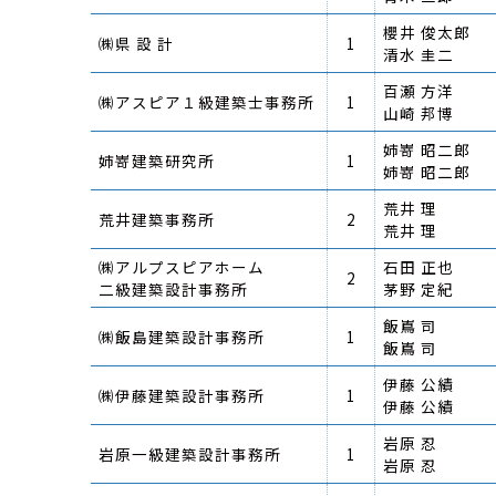
櫻井 俊太郎
㈱県 設 計
1
清水 圭二
百瀬 方洋
㈱アスピア１級建築士事務所
1
山崎 邦博
姉嵜 昭二郎
姉嵜建築研究所
1
姉嵜 昭二郎
荒井 理
荒井建築事務所
2
荒井 理
㈱アルプスピアホーム
石田 正也
2
二級建築設計事務所
茅野 定紀
飯嶌 司
㈱飯島建築設計事務所
1
飯嶌 司
伊藤 公績
㈱伊藤建築設計事務所
1
伊藤 公績
岩原 忍
岩原一級建築設計事務所
1
岩原 忍