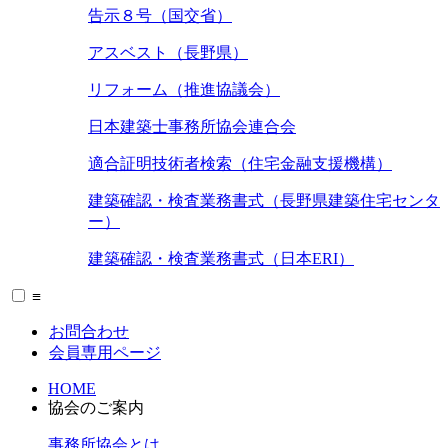
告示８号（国交省）
アスベスト（長野県）
リフォーム（推進協議会）
日本建築士事務所協会連合会
適合証明技術者検索（住宅金融支援機構）
建築確認・検査業務書式（長野県建築住宅センタ
ー）
建築確認・検査業務書式（日本ERI）
≡
お問合わせ
会員専用ページ
HOME
協会のご案内
事務所協会とは